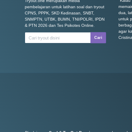
"Kalau
Tryout.one merupakan media
memain
pembelajaran untuk latihan soal dan tryout
dua, la
CPNS, PPPK, SKD Kedinasan, SNBT,
untuk p
SNMPTN, UTBK, BUMN, TNI/POLRI, IPDN
berbag
& PTN 2026 dan Tes Psikotes Online.
agar k
Cristin
Cari