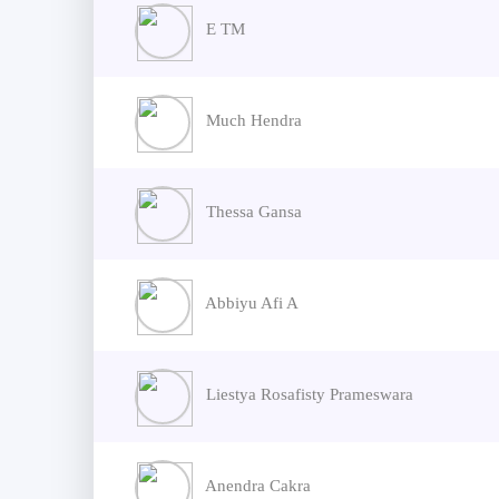
E TM
Much Hendra
Thessa Gansa
Abbiyu Afi A
Liestya Rosafisty Prameswara
Anendra Cakra