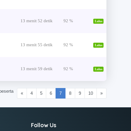
13 menit 52 detik
92 %
Lulus
13 menit 55 detik
92 %
Lulus
13 menit 59 detik
92 %
Lulus
peserta
(current)
«
4
5
6
7
8
9
10
»
Follow Us