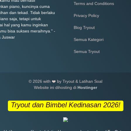
 kamu mau berhasil
Terms and Conditions
kan piano, kuncinya cuma
tihan dan tekad. Tidak berlaku
Privacy Policy
iano saja, tetapi untuk
ai hal yang kamu inginkan
Blog Tryout
amu bisa sukses meraihnya." -
a Juswar
Semua Kategori
Semua Tryout
© 2026 with ❤️ by Tryout & Latihan Soal
Website ini dihosting di
Hostinger
Tryout dan Bimbel Kedinasan 2026!