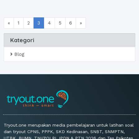
(current)
«
1
2
3
4
5
6
»
Kategori
Blog
Tryout.one merupakan media pembelajaran untuk latihan soal
dan tryout CPNS, PPPK, SKD Kedinasan, SNBT, SNMPTN,
UTBK, BUMN, TNI/POLRI, IPDN & PTN 2026 dan Tes Psikotes