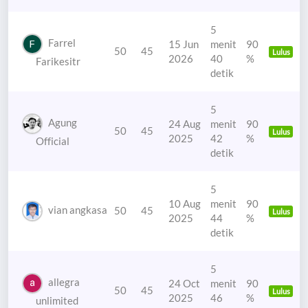
5
Farrel
15 Jun
menit
90
50
45
Lulus
2026
40
%
Farikesitr
detik
5
Agung
24 Aug
menit
90
50
45
Lulus
2025
42
%
Official
detik
5
10 Aug
menit
90
vian angkasa
50
45
Lulus
2025
44
%
detik
5
allegra
24 Oct
menit
90
50
45
Lulus
2025
46
%
unlimited