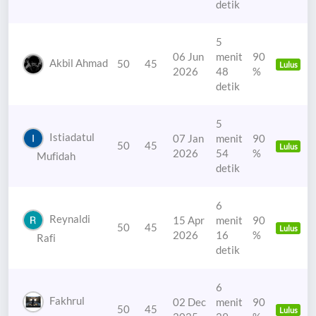
detik
5
06 Jun
menit
90
Akbil Ahmad
50
45
Lulus
2026
48
%
detik
5
Istiadatul
07 Jan
menit
90
50
45
Lulus
2026
54
%
Mufidah
detik
6
Reynaldi
15 Apr
menit
90
50
45
Lulus
2026
16
%
Rafi
detik
6
Fakhrul
02 Dec
menit
90
50
45
Lulus