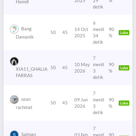
2025
29
%
Hamdi
detik
6
Bang
14 Oct
menit
90
50
45
Lulus
2025
34
%
Damanik
detik
7
10 May
menit
90
50
45
Lulus
XIA11_GHALIA
2026
3
%
FARRAS
detik
7
ozan
09 Jun
menit
90
50
45
Lulus
2026
3
%
rachmat
detik
7
Salman
03 Feb
menit
90