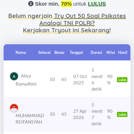
Skor min.
70%
untuk
LULUS
Belum ngerjain
Try Out 50 Soal Psikotes
Analogi TNI POLRI?
Kerjakan Tryout Ini Sekarang!
Nama
Selesai
Benar
Tanggal
Durasi
Nilai
Hasil
5
Allya
07 Oct
menit
90
50
45
Lulus
2025
6
%
Ramadhini
detik
5
27 Apr
menit
90
50
45
Lulus
MUHAMMAD
2026
7
%
REIFANSYAH
detik