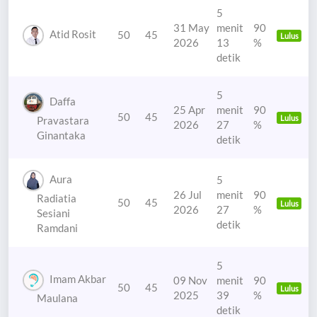
5
31 May
menit
90
Atid Rosit
50
45
Lulus
2026
13
%
detik
5
Daffa
25 Apr
menit
90
50
45
Lulus
Pravastara
2026
27
%
Ginantaka
detik
Aura
5
26 Jul
menit
90
Radiatia
50
45
Lulus
2026
27
%
Sesiani
detik
Ramdani
5
Imam Akbar
09 Nov
menit
90
50
45
Lulus
2025
39
%
Maulana
detik