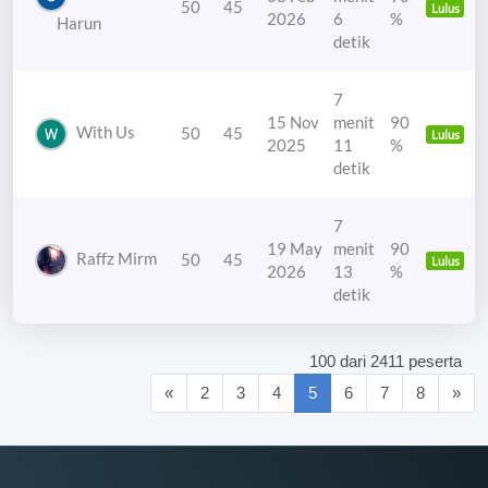
50
45
Lulus
2026
6
%
Harun
detik
7
15 Nov
menit
90
With Us
50
45
Lulus
2025
11
%
detik
7
19 May
menit
90
Raffz Mirm
50
45
Lulus
2026
13
%
detik
100 dari 2411 peserta
(current)
«
2
3
4
5
6
7
8
»