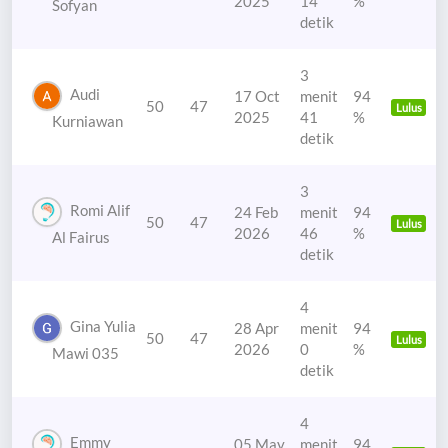
2025
14
%
Sofyan
detik
3
Audi
17 Oct
menit
94
50
47
Lulus
2025
41
%
Kurniawan
detik
3
Romi Alif
24 Feb
menit
94
50
47
Lulus
2026
46
%
Al Fairus
detik
4
Gina Yulia
28 Apr
menit
94
50
47
Lulus
2026
0
%
Mawi 035
detik
4
Emmy
05 May
menit
94