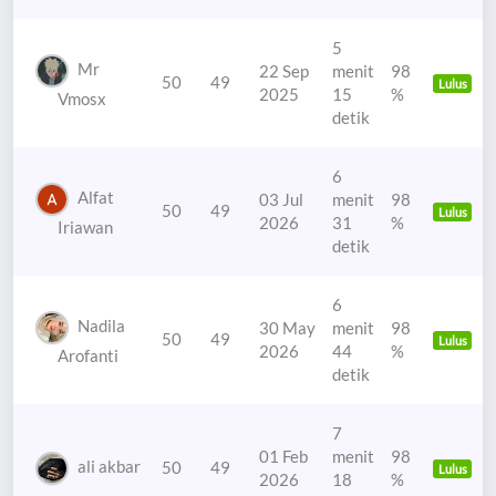
5
Mr
22 Sep
menit
98
50
49
Lulus
2025
15
%
Vmosx
detik
6
Alfat
03 Jul
menit
98
50
49
Lulus
2026
31
%
Iriawan
detik
6
Nadila
30 May
menit
98
50
49
Lulus
2026
44
%
Arofanti
detik
7
01 Feb
menit
98
ali akbar
50
49
Lulus
2026
18
%