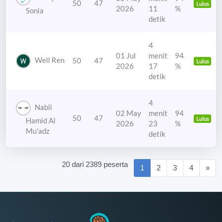
50
47
Lulus
2026
11
%
Sonia
detik
4
01 Jul
menit
94
Well Ren
50
47
Lulus
2026
17
%
detik
4
Nabil
02 May
menit
94
50
47
Lulus
Hamid Al
2026
23
%
Mu'adz
detik
20 dari 2389 peserta
(current)
1
2
3
4
»