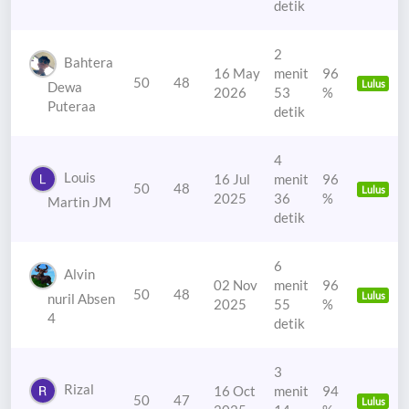
detik
2
Bahtera
16 May
menit
96
50
48
Lulus
Dewa
2026
53
%
Puteraa
detik
4
Louis
16 Jul
menit
96
50
48
Lulus
2025
36
%
Martin JM
detik
6
Alvin
02 Nov
menit
96
50
48
Lulus
nuril Absen
2025
55
%
4
detik
3
Rizal
16 Oct
menit
94
50
47
Lulus