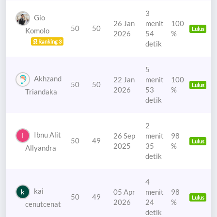
3
Gio
26 Jan
menit
100
50
50
Lulus
Komolo
2026
54
%
Ranking 3
detik
5
Akhzand
22 Jan
menit
100
50
50
Lulus
2026
53
%
Triandaka
detik
2
Ibnu Alit
26 Sep
menit
98
50
49
Lulus
2025
35
%
Allyandra
detik
4
kai
05 Apr
menit
98
50
49
Lulus
2026
24
%
cenutcenat
detik