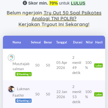
Skor min.
70%
untuk
LULUS
Belum ngerjain
Try Out 50 Soal Psikotes
Analogi TNI POLRI?
Kerjakan Tryout Ini Sekarang!
Nama
Selesai
Benar
Tanggal
Durasi
Nilai
Hasil
2
05 Apr
menit
100
Musztajab
50
50
Lulus
2026
49
%
salman
detik
Ranking 1
2
Lukman
22 Jan
menit
100
50
50
Lulus
Faathir
2026
53
%
Ranking 2
detik