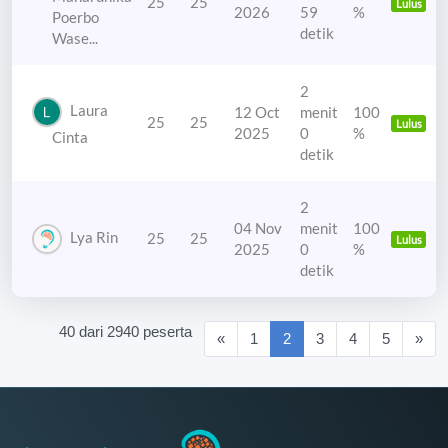
25
25
Lulus
2026
59
%
Poerbo
detik
Wase...
2
Laura
12 Oct
menit
100
25
25
Lulus
2025
0
%
Cinta
detik
2
04 Nov
menit
100
Lya Rin
25
25
Lulus
2025
0
%
detik
40 dari 2940 peserta
(current)
«
1
2
3
4
5
»