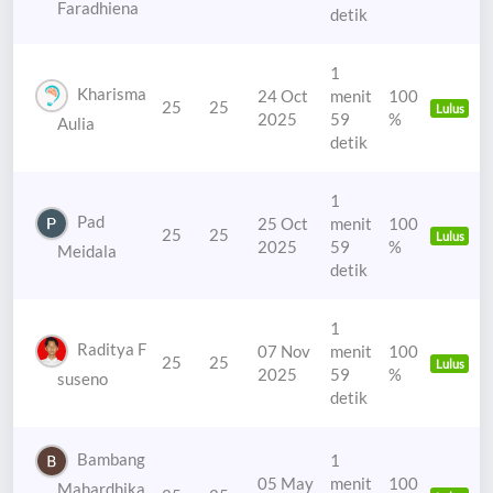
Faradhiena
detik
1
Kharisma
24 Oct
menit
100
25
25
Lulus
2025
59
%
Aulia
detik
1
Pad
25 Oct
menit
100
25
25
Lulus
2025
59
%
Meidala
detik
1
Raditya F
07 Nov
menit
100
25
25
Lulus
2025
59
%
suseno
detik
Bambang
1
05 May
menit
100
Mahardhika