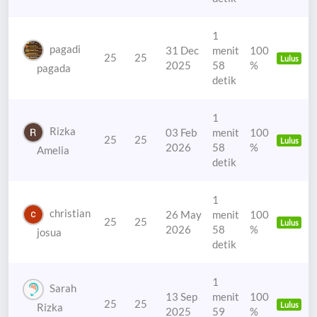
1
pagadi
31 Dec
menit
100
25
25
Lulus
2025
58
%
pagada
detik
1
Rizka
03 Feb
menit
100
25
25
Lulus
2026
58
%
Amelia
detik
1
christian
26 May
menit
100
25
25
Lulus
2026
58
%
josua
detik
1
Sarah
13 Sep
menit
100
25
25
Lulus
Rizka
2025
59
%