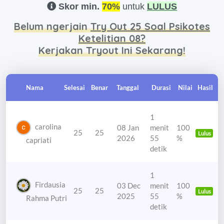
Skor min.
70%
untuk
LULUS
Belum ngerjain
Try Out 25 Soal Psikotes
Ketelitian 08?
Kerjakan Tryout Ini Sekarang!
Nama
Selesai
Benar
Tanggal
Durasi
Nilai
Hasil
1
carolina
08 Jan
menit
100
25
25
Lulus
2026
55
%
capriati
detik
1
Firdausia
03 Dec
menit
100
25
25
Lulus
2025
55
%
Rahma Putri
detik