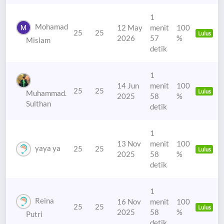
1
Mohamad
12 May
menit
100
25
25
Lulus
2026
57
%
Mislam
detik
1
14 Jun
menit
100
25
25
Lulus
Muhammad.
2025
58
%
Sulthan
detik
1
13 Nov
menit
100
yaya ya
25
25
Lulus
2025
58
%
detik
1
Reina
16 Nov
menit
100
25
25
Lulus
2025
58
%
Putri
detik