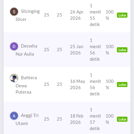
1
Slicinging
26 Apr
menit
100
25
25
Lulus
2026
55
%
Slicer
detik
1
Deswita
25 Jan
menit
100
25
25
Lulus
2026
56
%
Nur Aulia
detik
1
Bahtera
16 May
menit
100
25
25
Lulus
Dewa
2026
56
%
Puteraa
detik
1
Anggi Tri
18 Feb
menit
100
25
25
Lulus
2026
57
%
Utami
detik