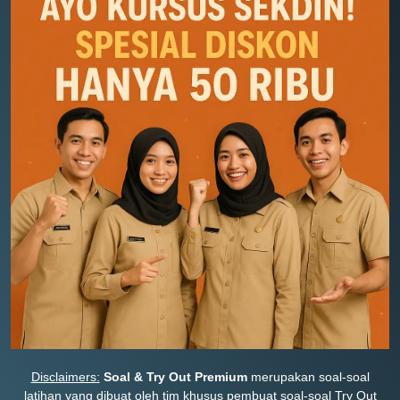
Disclaimers:
Soal & Try Out Premium
merupakan soal-soal
latihan yang dibuat oleh tim khusus pembuat soal-soal Try Out