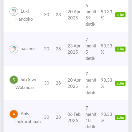
6
Luki
20 Apr
menit
93.33
30
28
Lulus
2025
59
%
Handoko
detik
7
23 Apr
menit
93.33
aaa eee
30
28
Lulus
2025
5
%
detik
7
Siti Siwi
20 Apr
menit
93.33
30
28
Lulus
2025
5
%
Wulandari
detik
7
Anis
06 Feb
menit
93.33
30
28
Lulus
2026
18
%
mukarohmah
detik