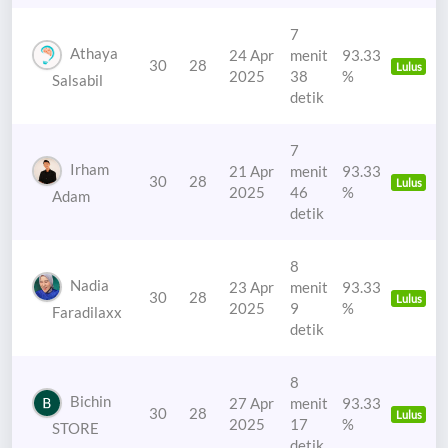
7
Athaya
24 Apr
menit
93.33
30
28
Lulus
2025
38
%
Salsabil
detik
7
Irham
21 Apr
menit
93.33
30
28
Lulus
2025
46
%
Adam
detik
8
Nadia
23 Apr
menit
93.33
30
28
Lulus
2025
9
%
Faradilaxx
detik
8
Bichin
27 Apr
menit
93.33
30
28
Lulus
2025
17
%
STORE
detik