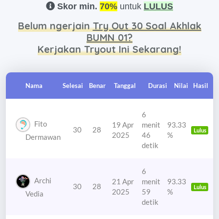
Skor min.
70%
untuk
LULUS
Belum ngerjain
Try Out 30 Soal Akhlak
BUMN 01?
Kerjakan Tryout Ini Sekarang!
Nama
Selesai
Benar
Tanggal
Durasi
Nilai
Hasil
6
Fito
19 Apr
menit
93.33
30
28
Lulus
2025
46
%
Dermawan
detik
6
Archi
21 Apr
menit
93.33
30
28
Lulus
2025
59
%
Vedia
detik