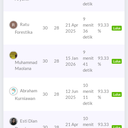
detik
9
Ratu
21 Apr
menit
93.33
30
28
Lulus
2025
36
%
Forestika
detik
9
15 Jan
menit
93.33
30
28
Lulus
Muhammad
2026
41
%
Maolana
detik
10
Abraham
12 Jun
menit
93.33
30
28
Lulus
2025
11
%
Kurniawan
detik
10
Esti Dian
21 Apr
menit
93.33
30
28
Lulus