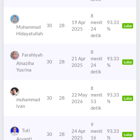
8
19 Apr
menit
93.33
30
28
Lulus
Muhammad
2025
24
%
Hidayatullah
detik
8
Farahiyah
21 Apr
menit
93.33
30
28
Lulus
Alnaziha
2025
24
%
Yusrina
detik
8
22 May
menit
93.33
30
28
Lulus
muhammad
2026
53
%
ivan
detik
9
Tuti
24 Apr
menit
93.33
30
28
Lulus
2025
16
%
Aryanti