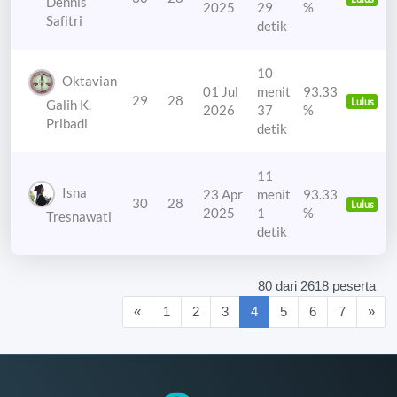
Dennis
2025
29
%
Safitri
detik
10
Oktavian
01 Jul
menit
93.33
29
28
Lulus
Galih K.
2026
37
%
Pribadi
detik
11
Isna
23 Apr
menit
93.33
30
28
Lulus
2025
1
%
Tresnawati
detik
80 dari 2618 peserta
(current)
«
1
2
3
4
5
6
7
»