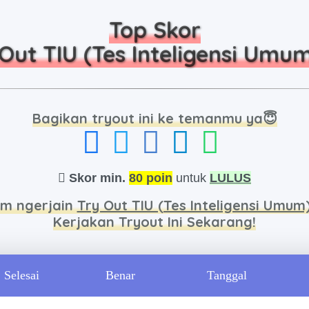
Top Skor
Out TIU (Tes Inteligensi Umu
Bagikan tryout ini ke temanmu ya😇
Skor min.
80 poin
untuk
LULUS
um ngerjain
Try Out TIU (Tes Inteligensi Umum
Kerjakan Tryout Ini Sekarang!
Selesai
Benar
Tanggal