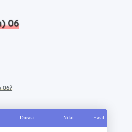
m) 06
) 06?
Durasi
Nilai
Hasil