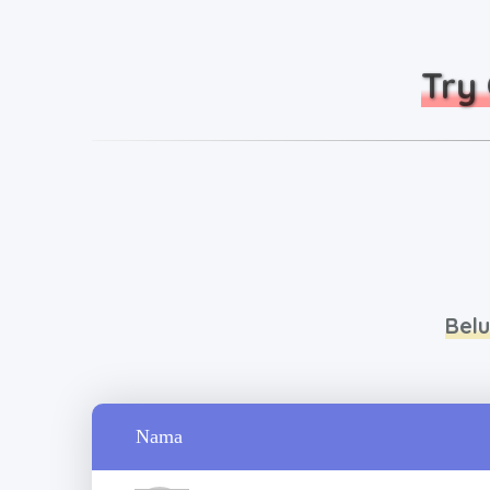
Try 
Bel
Nama