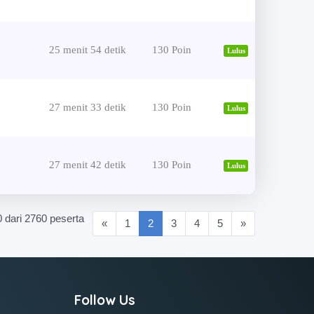
25 menit 54 detik
130 Poin
Lulus
27 menit 33 detik
130 Poin
Lulus
27 menit 42 detik
130 Poin
Lulus
0 dari 2760 peserta
(current)
«
1
2
3
4
5
»
Follow Us