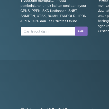
"Kalau
Tryout.one merupakan media
memain
pembelajaran untuk latihan soal dan tryout
dua, la
CPNS, PPPK, SKD Kedinasan, SNBT,
untuk p
SNMPTN, UTBK, BUMN, TNI/POLRI, IPDN
berbag
& PTN 2026 dan Tes Psikotes Online.
agar k
Cristin
Cari