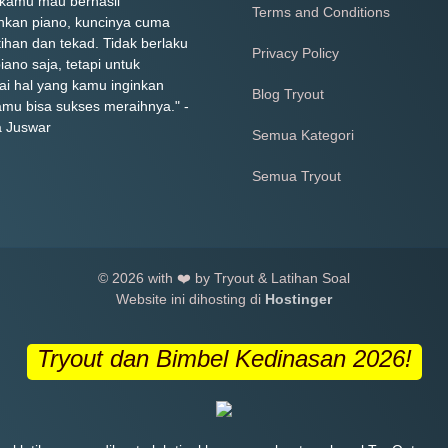
 kamu mau berhasil
Terms and Conditions
kan piano, kuncinya cuma
tihan dan tekad. Tidak berlaku
Privacy Policy
iano saja, tetapi untuk
ai hal yang kamu inginkan
Blog Tryout
amu bisa sukses meraihnya." -
a Juswar
Semua Kategori
Semua Tryout
© 2026 with ❤️ by Tryout & Latihan Soal
Website ini dihosting di
Hostinger
Tryout dan Bimbel Kedinasan 2026!