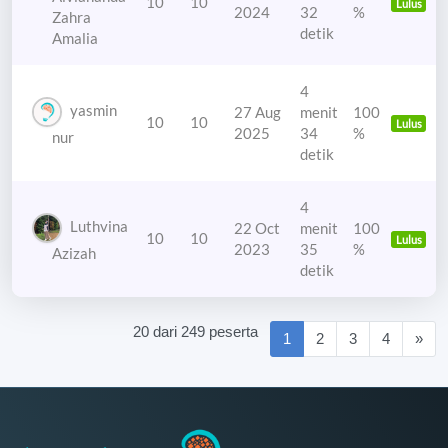
10
10
Lulus
2024
32
%
Zahra
detik
Amalia
4
yasmin
27 Aug
menit
100
10
10
Lulus
2025
34
%
nur
detik
4
Luthvina
22 Oct
menit
100
10
10
Lulus
2023
35
%
Azizah
detik
20 dari 249 peserta
(current)
1
2
3
4
»