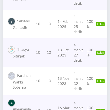
detik
4
Salsabil
14 Feb
menit
100
10
10
Lulus
2025
25
%
Ganiasih
detik
4
Thasya
13 Oct
menit
100
10
10
Lulus
2023
27
%
Sitinjak
detik
4
Fardhan
18 Nov
menit
100
10
10
Lulus
Wahbi
2023
32
%
Sobarna
detik
4
16 Mar
menit
100
Alviananda