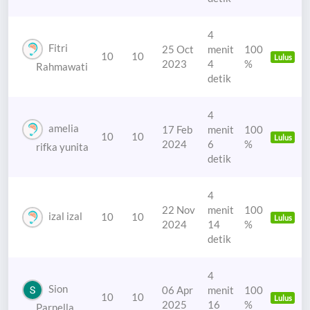
4
Fitri
25 Oct
menit
100
10
10
Lulus
2023
4
%
Rahmawati
detik
4
amelia
17 Feb
menit
100
10
10
Lulus
2024
6
%
rifka yunita
detik
4
22 Nov
menit
100
izal izal
10
10
Lulus
2024
14
%
detik
4
Sion
06 Apr
menit
100
10
10
Lulus
2025
16
%
Parnella