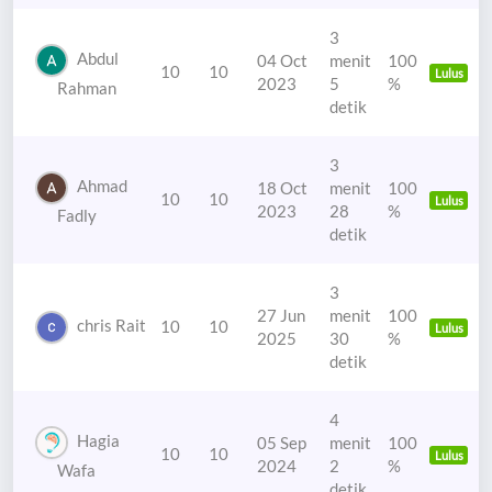
3
Abdul
04 Oct
menit
100
10
10
Lulus
2023
5
%
Rahman
detik
3
Ahmad
18 Oct
menit
100
10
10
Lulus
2023
28
%
Fadly
detik
3
27 Jun
menit
100
chris Rait
10
10
Lulus
2025
30
%
detik
4
Hagia
05 Sep
menit
100
10
10
Lulus
2024
2
%
Wafa
detik