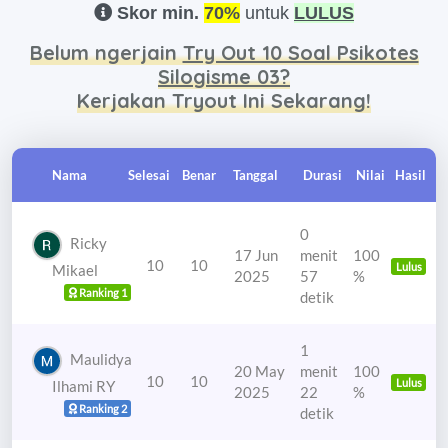
Skor min.
70%
untuk
LULUS
Belum ngerjain
Try Out 10 Soal Psikotes
Silogisme 03?
Kerjakan Tryout Ini Sekarang!
Nama
Selesai
Benar
Tanggal
Durasi
Nilai
Hasil
0
Ricky
17 Jun
menit
100
10
10
Lulus
Mikael
2025
57
%
Ranking 1
detik
1
Maulidya
20 May
menit
100
10
10
Lulus
Ilhami RY
2025
22
%
Ranking 2
detik