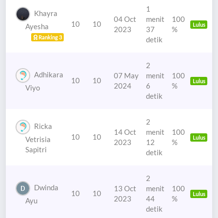
1
Khayra
04 Oct
menit
100
10
10
Lulus
Ayesha
2023
37
%
Ranking 3
detik
2
Adhikara
07 May
menit
100
10
10
Lulus
2024
6
%
Viyo
detik
2
Ricka
14 Oct
menit
100
10
10
Lulus
Vetrisia
2023
12
%
Sapitri
detik
2
Dwinda
13 Oct
menit
100
10
10
Lulus
2023
44
%
Ayu
detik