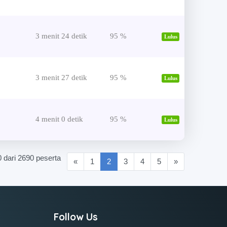
3 menit 24 detik
95 %
Lulus
3 menit 27 detik
95 %
Lulus
4 menit 0 detik
95 %
Lulus
0 dari 2690 peserta
(current)
«
1
2
3
4
5
»
Follow Us