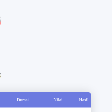
5
?
Durasi
Nilai
Hasil