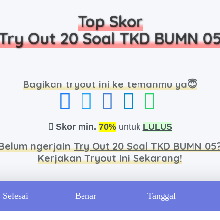
Top Skor
Try Out 20 Soal TKD BUMN 0
Bagikan tryout ini ke temanmu ya😇
Skor min.
70%
untuk
LULUS
Belum ngerjain
Try Out 20 Soal TKD BUMN 05
Kerjakan Tryout Ini Sekarang!
Selesai
Benar
Tanggal