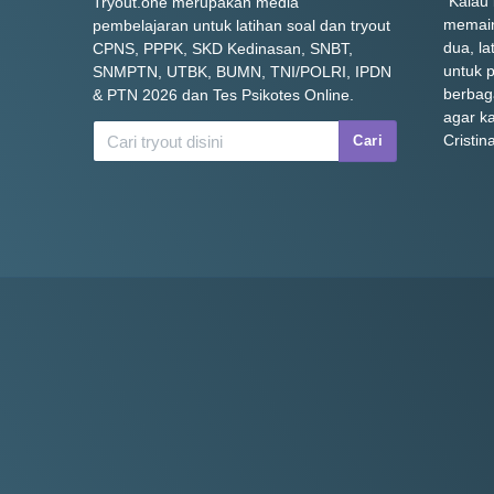
"Kalau
Tryout.one merupakan media
memain
pembelajaran untuk latihan soal dan tryout
dua, la
CPNS, PPPK, SKD Kedinasan, SNBT,
untuk p
SNMPTN, UTBK, BUMN, TNI/POLRI, IPDN
berbag
& PTN 2026 dan Tes Psikotes Online.
agar k
Cristin
Cari