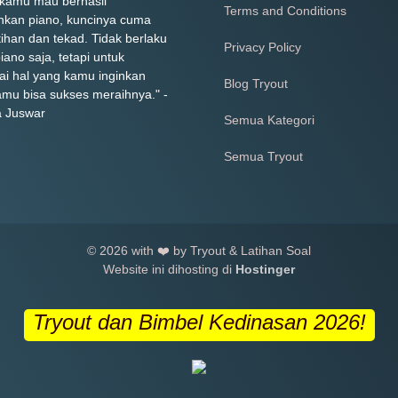
 kamu mau berhasil
Terms and Conditions
kan piano, kuncinya cuma
tihan dan tekad. Tidak berlaku
Privacy Policy
iano saja, tetapi untuk
ai hal yang kamu inginkan
Blog Tryout
amu bisa sukses meraihnya." -
a Juswar
Semua Kategori
Semua Tryout
© 2026 with ❤️ by Tryout & Latihan Soal
Website ini dihosting di
Hostinger
Tryout dan Bimbel Kedinasan 2026!